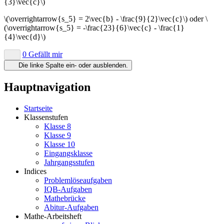
{3}\vec{c}\)
\(\overrightarrow{s_5} = 2\vec{b} - \frac{9}{2}\vec{c}\)
oder
\
(\overrightarrow{s_5} = -\frac{23}{6}\vec{c} - \frac{1}
{4}\vec{d}\)
0 Gefällt mir
Die linke Spalte ein- oder ausblenden.
Hauptnavigation
Startseite
Klassenstufen
Klasse 8
Klasse 9
Klasse 10
Eingangsklasse
Jahrgangsstufen
Indices
Problemlöseaufgaben
IQB-Aufgaben
Mathebrücke
Abitur-Aufgaben
Mathe-Arbeitsheft