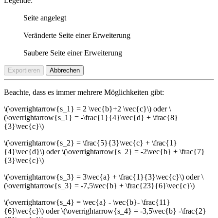
Legende:
Seite angelegt
Veränderte Seite einer Erweiterung
Saubere Seite einer Erweiterung
Exportieren
Abbrechen
Beachte, dass es immer mehrere Möglichkeiten gibt:
\(\overrightarrow{s_1} = 2 \vec{b}+2 \vec{c}\)
oder
\
(\overrightarrow{s_1} = -\frac{1}{4}\vec{d} + \frac{8}
{3}\vec{c}\)
\(\overrightarrow{s_2} = \frac{5}{3}\vec{c} + \frac{1}
{4}\vec{d}\)
oder
\(\overrightarrow{s_2} = -2\vec{b} + \frac{7}
{3}\vec{c}\)
\(\overrightarrow{s_3} = 3\vec{a} + \frac{1}{3}\vec{c}\)
oder
\
(\overrightarrow{s_3} = -7,5\vec{b} + \frac{23}{6}\vec{c}\)
\(\overrightarrow{s_4} = \vec{a} - \vec{b}- \frac{11}
{6}\vec{c}\)
oder
\(\overrightarrow{s_4} = -3,5\vec{b} -\frac{2}